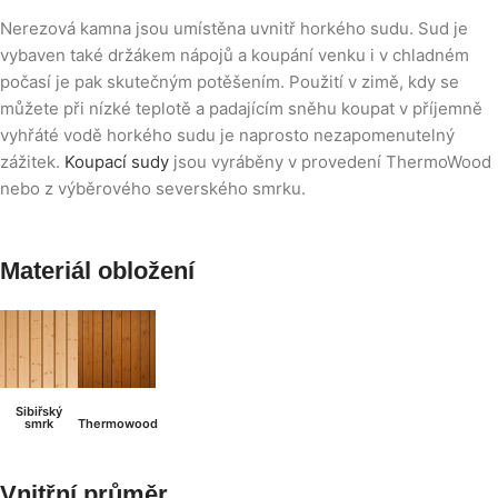
Nerezová kamna jsou umístěna uvnitř horkého sudu. Sud je
vybaven také držákem nápojů a koupání venku i v chladném
počasí je pak skutečným potěšením. Použití v zimě, kdy se
můžete při nízké teplotě a padajícím sněhu koupat v příjemně
vyhřáté vodě horkého sudu je naprosto nezapomenutelný
zážitek.
Koupací sudy
jsou vyráběny v provedení ThermoWood
nebo z výběrového severského smrku.
Materiál obložení
Sibiřský
smrk
Thermowood
Vnitřní průměr