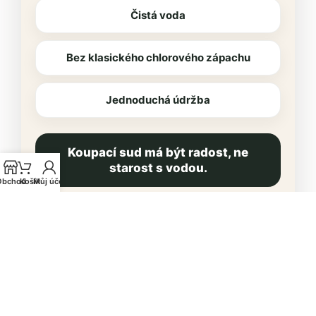
Čistá voda
Bez klasického chlorového zápachu
Jednoduchá údržba
Koupací sud má být radost, ne
starost s vodou.
Obchod
Košík
Můj účet
Chci nabídku koupacího sudu
Akce platí do
31.7.2026
. Používejte biocidní přípravky
bezpečně. Před použitím si vždy přečtěte údaje na obalu.