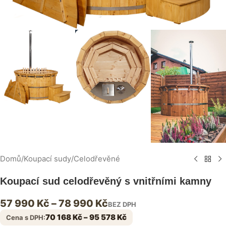
Domů
/
Koupací sudy
/
Celodřevěné
Koupací sud celodřevěný s vnitřními kamny
57 990
Kč
–
78 990
Kč
BEZ DPH
70 168
Kč
–
95 578
Kč
Cena s DPH: