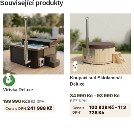
Související produkty
Koupací sud Sklolaminát
NEW
Deluxe
Vířivka Deluxe
84 990
Kč
–
93 990
Kč
199 990
Kč
BEZ DPH
BEZ DPH
102 838
Kč
–
113
241 988
Kč
Cena s
Cena s DPH:
728
Kč
DPH: