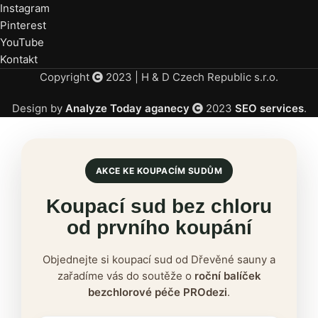
Instagram
Pinterest
YouTube
Kontakt
Copyright
2023 | H & D Czech Republic s.r.o.
Design by
Analyze Today aganecy
2023
SEO services
.
AKCE KE KOUPACÍM SUDŮM
Koupací sud bez chloru
od prvního koupání
Objednejte si koupací sud od Dřevěné sauny a
zařadíme vás do soutěže o
roční balíček
bezchlorové péče PROdezi
.