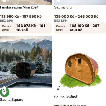
Finská sauna Mini 2024
Sauna Iglú
118 990
Kč
–
157 990
Kč
139 000
Kč
–
246 000
Kč
BEZ DPH
BEZ DPH
143 978
Kč
–
191
168 190
Kč
–
297
Cena s
Cena s
168
Kč
660
Kč
DPH:
DPH:
NEW
Sauna Oválná
Sauna Square