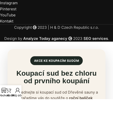
Instagram
Pinterest
YouTube
Kontakt
Copyright
2023 | H & D Czech Republic s.r.o.
Design by
Analyze Today aganecy
2023
SEO services
.
AKCE KE KOUPACÍM SUDŮM
Koupací sud bez chloru
od prvního koupání
Objednejte si koupací sud od Dřevěné sauny a
Obchod
Košík
Můj účet
zařadíme vás do soutěže o
roční balíček
bezchlorové péče PROdezi
.