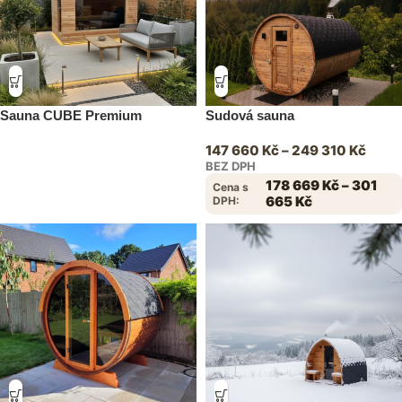
Sauna CUBE Premium
Sudová sauna
147 660
Kč
–
249 310
Kč
BEZ DPH
178 669
Kč
–
301
Cena s
665
Kč
DPH: