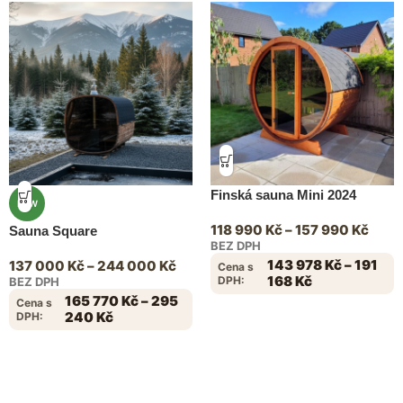
Finská sauna Mini 2024
NEW
118 990
Kč
–
157 990
Kč
Sauna Square
BEZ DPH
143 978
Kč
–
191
137 000
Kč
–
244 000
Kč
Cena s
168
Kč
DPH:
BEZ DPH
165 770
Kč
–
295
Cena s
240
Kč
DPH: