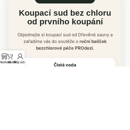
Koupací sud bez chloru
od prvního koupání
Objednejte si koupací sud od Dřevěné sauny a
zařadíme vás do soutěže o
roční balíček
bezchlorové péče PROdezi
.
Obchod
Košík
Můj účet
Čistá voda
Bez klasického chlorového zápachu
Jednoduchá údržba
Koupací sud má být radost, ne
starost s vodou.