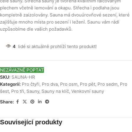
celé sauny. Střecha sauny je tvořena kvalitním falcovaným
plechem včetně lemování a okapu. Střecha i podlaha jsou
kompletně zaizolovány. Sauna má dvouúrovňové sezení, které
zajišťuje mnoho místa pro sezení i ležení. Saunu vám rádi
uzpůsobíme dle vašich požadavků.
4
lidé si aktuálně prohlíží tento produkt!
NEZÁVAZNĚ POPTAT
SKU:
SAUNA-HR
Kategorií:
Pro čtyři
,
Pro dva
,
Pro osm
,
Pro pět
,
Pro sedm
,
Pro
šest
,
Pro tři
,
Sauny
,
Sauny na klíč
,
Venkovní sauny
Share:
Související produkty