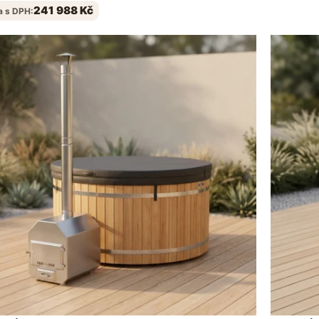
241 988
Kč
a s DPH: