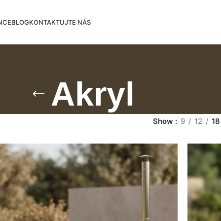
NCE
BLOG
KONTAKTUJTE NÁS
Akryl
Show
9
12
18