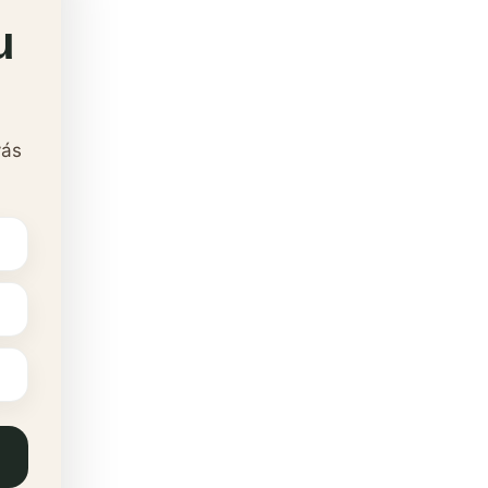
u
vás