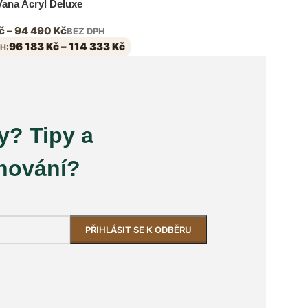
ana Acryl Deluxe
č
–
94 490
Kč
BEZ DPH
96 183
Kč
–
114 333
Kč
H:
y? Tipy a
unování?
.