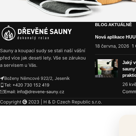
BLOG AKTUÁLNĚ
Nová aplikace HU
18 června, 2026
1
Sauny a koupací sudy se stali naší vášní
před více jak deseti lety. Vše se zárukou
Jaký 
a servisem u Vás.
sauny?
prakti
Boženy Němcové 922/2, Jeseník
26 kv
Tel: +420 730 152 419
Comm
Email: info@drevene-sauny.cz
Copyright
2023 | H & D Czech Republic s.r.o.