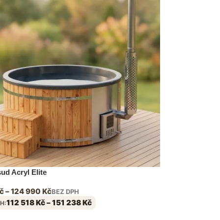
ud Acryl Elite
č
–
124 990
Kč
BEZ DPH
112 518
Kč
–
151 238
Kč
H: