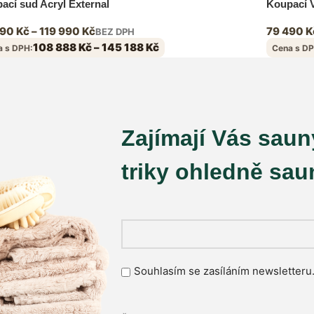
ací sud Acryl External
Koupací V
990
Kč
–
119 990
Kč
79 490
K
BEZ DPH
108 888
Kč
–
145 188
Kč
a s DPH:
Cena s DP
Zajímají Vás saun
triky ohledně sa
Souhlasím se zasíláním newsletteru