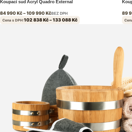
Koupací sud Acryl Quadro External
Koup
84 990
Kč
–
109 990
Kč
89 
BEZ DPH
102 838
Kč
–
133 088
Kč
Cena s DPH:
Cen