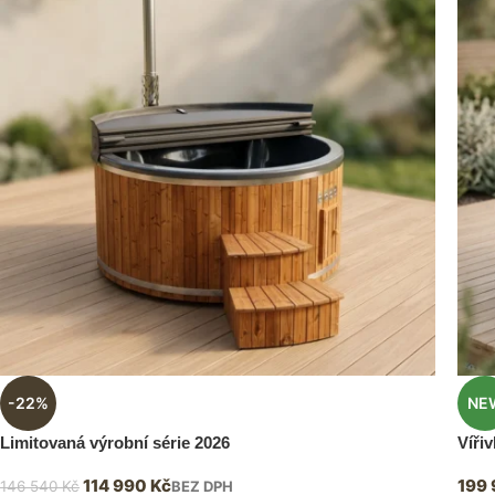
-22%
NE
Limitovaná výrobní série 2026
Víři
114 990
Kč
199
146 540
Kč
BEZ DPH