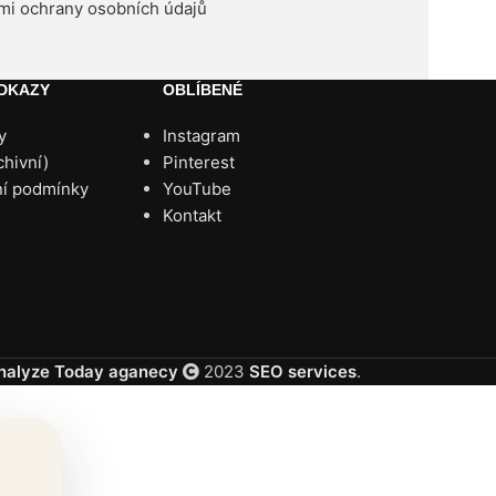
mi ochrany osobních údajů
ODKAZY
OBLÍBENÉ
y
Instagram
chivní)
Pinterest
í podmínky
YouTube
Kontakt
nalyze Today aganecy
2023
SEO services
.