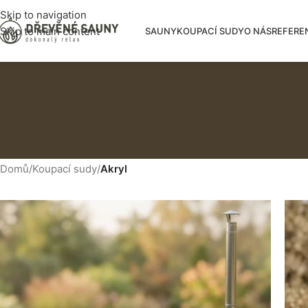
Skip to navigation
Skip to main content
SAUNY
KOUPACÍ SUDY
O NÁS
REFERE
Domů
/
Koupací sudy
/
Akryl