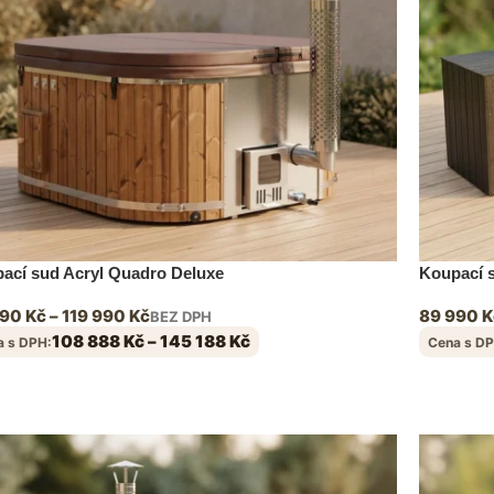
ací sud Acryl Quadro Deluxe
Koupací s
990
Kč
–
119 990
Kč
89 990
K
BEZ DPH
108 888
Kč
–
145 188
Kč
a s DPH:
Cena s DP