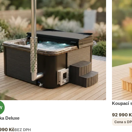
Koupací s
W
92 990
K
vka Deluxe
Cena s DP
 990
Kč
BEZ DPH