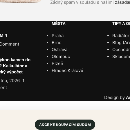
Žádný spam v souladu s našimi
zásada
MĚSTA
TIPY A 
UM 4
Praha
Radiátor
Brno
Blog (Ar
 Comment
Ostrava
Obchodn
Olomouc
Skladem
výkon kamen do
Plzeň
 Kalkulátor a
Hradec Králové
cký výpočet
ětna, 2026
1
ent
Design by
A
AKCE KE KOUPACÍM SUDŮM