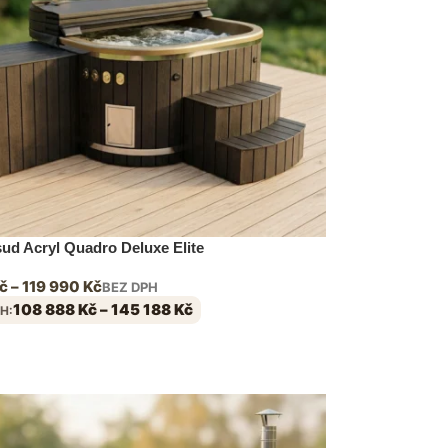
ud Acryl Quadro Deluxe Elite
č
–
119 990
Kč
BEZ DPH
108 888
Kč
–
145 188
Kč
H: