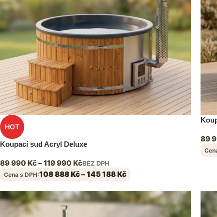
Koup
HOT
89 
Koupací sud Acryl Deluxe
Cen
89 990
Kč
–
119 990
Kč
BEZ DPH
108 888
Kč
–
145 188
Kč
Cena s DPH: