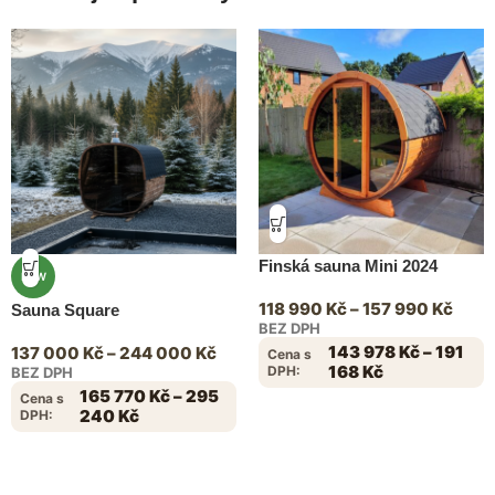
Finská sauna Mini 2024
NEW
118 990
Kč
–
157 990
Kč
Sauna Square
BEZ DPH
143 978
Kč
–
191
137 000
Kč
–
244 000
Kč
Cena s
168
Kč
DPH:
BEZ DPH
165 770
Kč
–
295
Cena s
240
Kč
DPH: