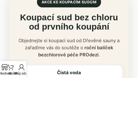
AKCE KE KOUPACÍM SUDŮM
Koupací sud bez chloru
od prvního koupání
Objednejte si koupací sud od Dřevěné sauny a
zařadíme vás do soutěže o
roční balíček
bezchlorové péče PROdezi
.
Čistá voda
Obchod
Košík
Můj účet
Bez klasického chlorového zápachu
Jednoduchá údržba
Koupací sud má být radost, ne