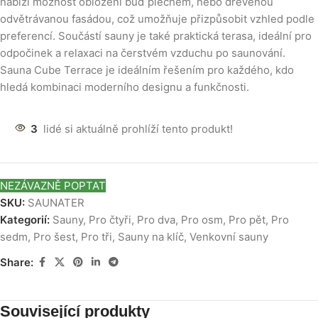
nabízí možnost obložení buď plechem, nebo dřevěnou
odvětrávanou fasádou, což umožňuje přizpůsobit vzhled podle
preferencí. Součástí sauny je také praktická terasa, ideální pro
odpočinek a relaxaci na čerstvém vzduchu po saunování.
Sauna Cube Terrace je ideálním řešením pro každého, kdo
hledá kombinaci moderního designu a funkčnosti.
3
lidé si aktuálně prohlíží tento produkt!
NEZÁVAZNĚ POPTAT
SKU:
SAUNATER
Kategorií:
Sauny
,
Pro čtyři
,
Pro dva
,
Pro osm
,
Pro pět
,
Pro
sedm
,
Pro šest
,
Pro tři
,
Sauny na klíč
,
Venkovní sauny
Share:
Související produkty